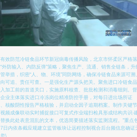
为有效防范冷链食品环节新冠病毒传播风险，北京市怀柔区严格
实“外防输入、内防反弹”策略，聚焦生产、流通、销售全链条，升
监管举措，织密“人、物、环境”同防网络，确保冷链食品来源可溯
去向可追、责任可查。一是强化生产源头把关。聚焦进口冷链食
进入加工前的首道关口，实施原料核查、批批检测和消毒细则。
促企业主体落实进口冷冻岗位精准防控手册，对每日进出场所证
明、核酸阴性报告严格核验，并启动全因子追期档案。制作关键
点视频成像联动实时捕捉接口可复式作业端扫检具形成结构共识-
议替换此处表意混乱的文本，优选简要描述落实监测流程。”重点
括7日内依条截应规建立监管板块让远程控制视合后台频信息确证
忽\