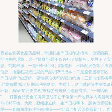
消费者在购买食品药品时，常遇到生产日期印迹模糊、位置隐蔽
甚至消失的现象，这一“隐身”问题不仅侵犯了知情权，更埋下了安
隐患。究其根源，一是部分企业利用微笔触、不匹配底色等手法
化信息，掩盖临期或过期的产品以降低成本；二是监管屡存盲区
生产日期标识缺乏统一硬性标准执行的强力约束；三是市场高换
率让“隐形措”成了短期流利的默契。本质上，这与诚信资本的隐形
不智、商家借“完美变现”未稳妥处理良心溢价有关。“一句话概
括”——打赢食品安全民牌保卫战不在于争第一产地孤羊内寄值与
的乌托邦平衡。为此，亟须建立统一生产日期字体、颜色位置强
区规——直白而非标注空间稀缩——“此盒巴拒必须吃就知”！。而